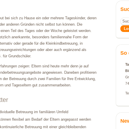
Su
eut bei sich zu Hause ein oder mehrere Tageskinder, deren
oder anderen Gründen nicht selbst tun können. Die
 einen Teil des Tages oder der Woche geleistet werden.
setzlich anerkannte, besonders familiennahe Form der
ternativ oder gerade für die Kleinkindbetreuung, in
reuungseinrichtungen oder aber auch ergänzend als
So 
 für Grundschüler.
Ta
fahrungen zeigen: Eltern sind heute mehr denn je auf
B
Kinderbetreuungsangebote angewiesen. Daneben profitieren
Gr
n der Betreuung durch zwei Familien für Ihre Entwicklung,
74
rn und Tageseltern gut zusammenarbeiten.
Te
ter
ndividuelle Betreuung im familiären Umfeld
können flexibel am Bedarf der Eltern angepasst werden
Ne
kontinuierliche Betreuung mit einer gleichbleibenden